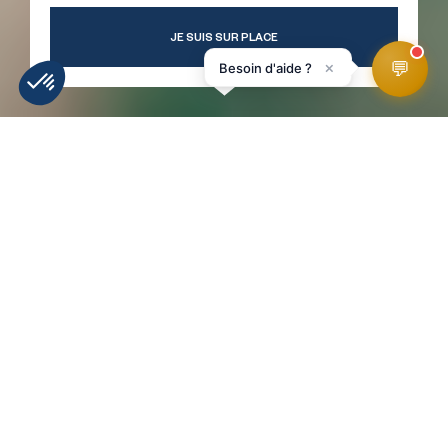
JE SUIS SUR PLACE
💬
×
Besoin d'aide ?
WEATHER
SLOPES
WEBCAMS
ACCESS
FORECAST
HomePage
Aquafitness lesson
RETOUR À LA LISTE !