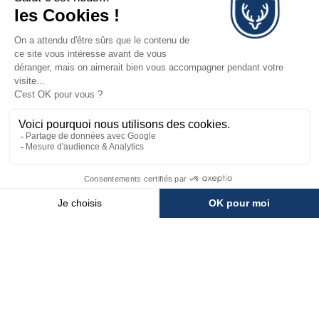
Avoriaz.
JE SUIS SUR PLACE
Votre séjour
Votre forfait
interactive
💬
MÉTÉO
INFOS PISTES
WEBCAMS
ACCÉS