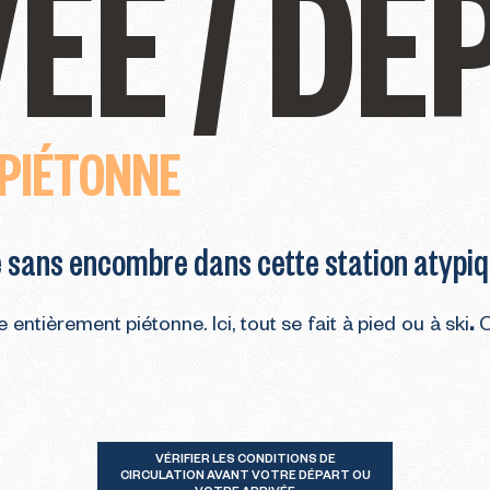
ÉE / DÉ
 PIÉTONNE
ée sans encombre dans cette station atypi
entièrement piétonne. Ici, tout se fait à pied ou à ski
.
O
VÉRIFIER LES CONDITIONS DE
CIRCULATION AVANT VOTRE DÉPART OU