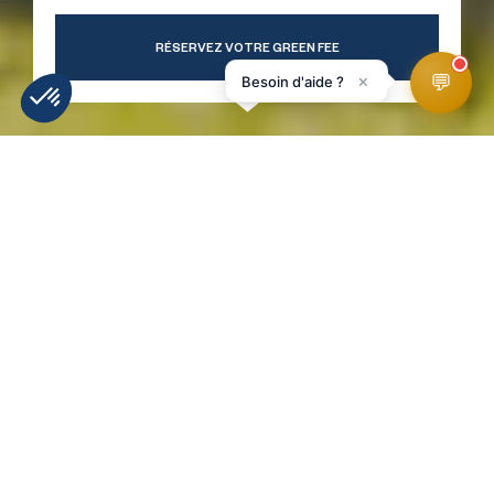
RÉSERVEZ VOTRE GREEN FEE
💬
×
Besoin d'aide ?
MÉTÉO
INFOS PISTES
WEBCAMS
ACCÉS
HomePage
Activités été
Golf d'Avoriaz
Parcours golf
Découvrez de parcours
de golf d'Avoriaz