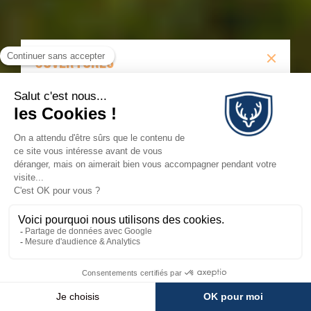
OUVERTURES
Ouverture partielle à partir du 12 juin, puis ouverture
complète à partir du 26 juin.
OUVERTURES
💬
×
Besoin d'aide ?