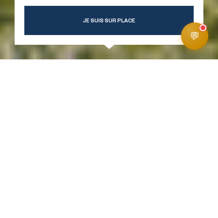
JE SUIS SUR PLACE
💬
MÉTÉO
INFOS PISTES
WEBCAMS
ACCÉS
Home Page
Visite virtuelle d'Avoriaz
DÉCOUVRIR