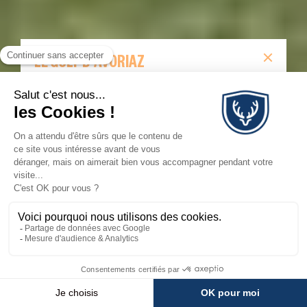
LE GOLF D'AVORIAZ
Retrouvez toute les informations sur le golf
d’Avoriaz.
LE GOLF D'AVORIAZ
💬
×
Besoin d'aide ?