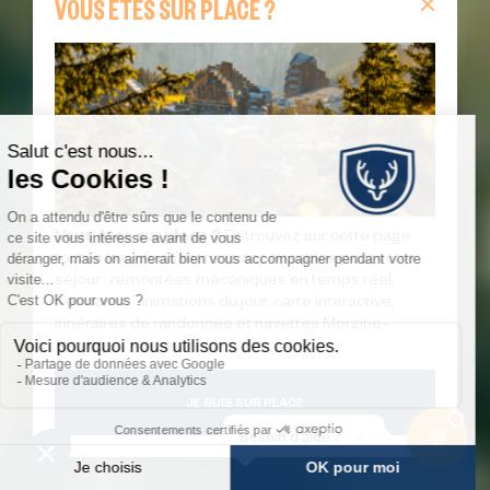
VOUS ÊTES SUR PLACE ?
Vous êtes sur place ?
Retrouvez sur cette page
toutes les informations indispensables pour votre
séjour : remontées mécaniques en temps réel,
webcams, animations du jour, carte interactive,
itinéraires de randonnée et navettes Morzine–
Avoriaz.
JE SUIS SUR PLACE
💬
×
Besoin d'aide ?