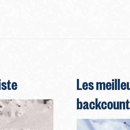
iste
Les meilleu
backcount