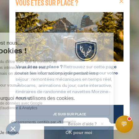
VOUS ÊTES SUR PLACE ?
Vous êtes sur place ?
Retrouvez sur cette page
toutes les informations indispensables pour votre
séjour : remontées mécaniques en temps réel,
webcams, animations du jour, carte interactive,
itinéraires de randonnée et navettes Morzine–
Avoriaz.
JE SUIS SUR PLACE
💬
×
Besoin d'aide ?