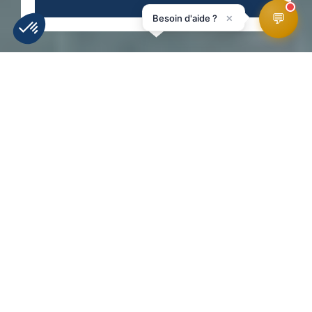
💬
×
Besoin d'aide ?
MÉTÉO
INFOS PISTES
WEBCAMS
ACCÉS
HomePage
Activités hiver
Freestyle / Freeride
Snowcross
FREERIDE
SKI / SNOW