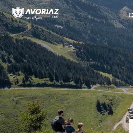
D
MÉTÉO
MÉTÉO
MÉTÉO
MÉTÉO
MÉTÉO
Webcams
Appartements
Domaine et plans
Randonnées
Station pi
Venir à Avo
Snowpark
Domaine e
INFOS PISTES
INFOS PISTES
INFOS PISTES
INFOS PISTES
INFOS PISTES
Visite virtuelle à
Hôtels
Ski/Snow
Trail
Programme des
Destinatio
Taxis et V
Le Stash
Horaires
Avoriaz
Chalets
Forfaits de ski
Forfaits piétons
animations
responsab
Arrivée et
Le Lil Stas
Forfaits Bi
AVORI
WEBCAMS
WEBCAMS
WEBCAMS
WEBCAMS
WEBCAMS
AVE
Visite en Street View
Les quartiers à Avoriaz
Apprendre à skier à
Guides et
Événements
Histoire
Parkings
Snowpark 
VTT DH
ACCÉS
ACCÉS
ACCÉS
ACCÉS
ACCÉS
Domaine et plans
Annuaire des
Avoriaz
accompagnateurs
Architectu
Transports
Chapelle
E-Bike et 
Ski/Snow
hébergeurs
Ski de rando
Biodiversi
Traîneaux 
Snowpark 
Zone appr
Domaine et plans VTT
Court séjour à Avoriaz
Ski de fond
Venir en fam
chenillette
Park
VTT
En été, Avoriaz vous
Location de matériel
Venir en fa
Téléphériq
Snowcros
Vélo de ro
AVORI
Nos activités Été
FES
offre vos activités
Écoles de ski et snow
Canal Wha
Prodains
Le Snowbo
Loueurs et
Explorez le chablais
Guides et moniteurs
Avoriaz
Navettes M
Avoriaz
Écoles VT
Multi Pass
indépendants
Avoriaz
Services v
Sécurité et prévention
Événement
Plans station Avoriaz
Bike Park