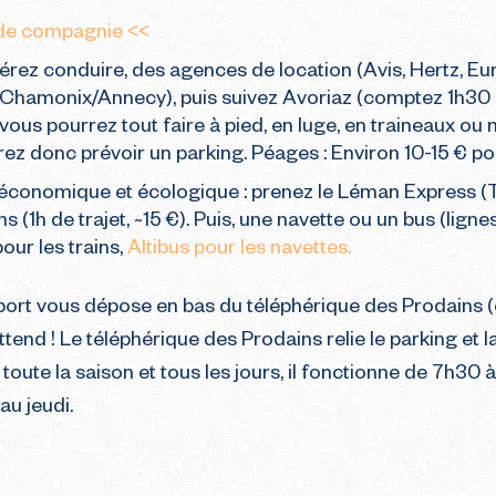
 de compagnie <<
érez conduire, des agences de location (Avis, Hertz, Eur
 Chamonix/Annecy), puis suivez Avoriaz (comptez 1h30 en
ar vous pourrez tout faire à pied, en luge, en traineaux ou
ez donc prévoir un parking. Péages : Environ 10-15 € pour
 économique et écologique : prenez le Léman Express (
(1h de trajet, ~15 €). Puis, une navette ou un bus (ligne
our les trains,
Altibus pour les navettes.
port vous dépose en bas du téléphérique des Prodains (
attend ! Le téléphérique des Prodains relie le parking et
oute la saison et tous les jours, il fonctionne de 7h30 
au jeudi.