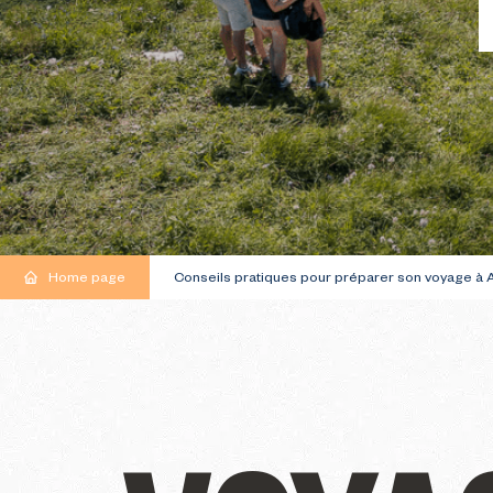
Plans du domaine
Balades et
JE RÉSERVE MON
Roulez en 
Nos lacs et cascades
LOGEMENT
skiable
Plan des pistes VTT
Nos activités Hiver
LES PORTE
Guide pratique à
Avoriaz
Home page
Conseils pratiques pour préparer son voyage à 