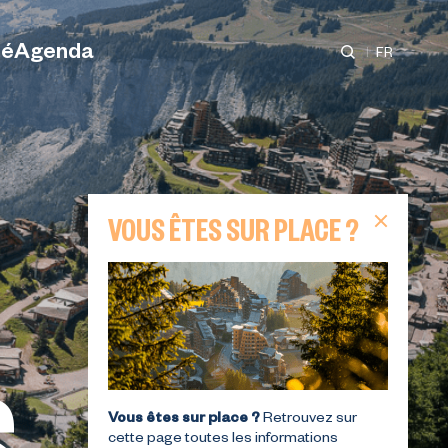
té
Agenda
FR
ques
VOUS ÊTES SUR PLACE ?
ES
ES
LES MICRO-AVENTURES
T
RANDONNÉES
ÉVÉNEMENTS
HIVER
TURES
LLEUR
LE MEILLEUR DU SKI EN
AVORIAZ VOUS OFFRE
LES ACTIVITÉS
VOS ACTIVITÉS
FÉVRIER
S
 à
Vous êtes sur place ?
Retrouvez sur
cette page toutes les informations