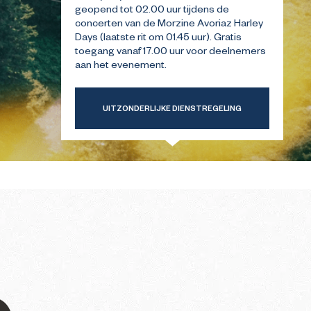
geopend tot 02.00 uur tijdens de
concerten van de Morzine Avoriaz Harley
Days (laatste rit om 01.45 uur). Gratis
ERSTE
GIDS VOOR UW EERSTE
INTER
BEZOEK IN DE ZOMER
toegang vanaf 17.00 uur voor deelnemers
aan het evenement.
UITZONDERLIJKE DIENSTREGELING