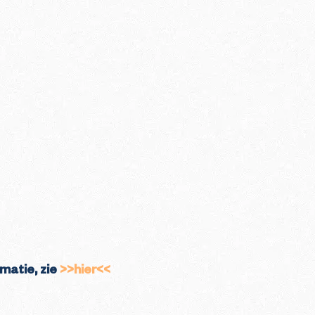
rmatie, zie
>>hier<<