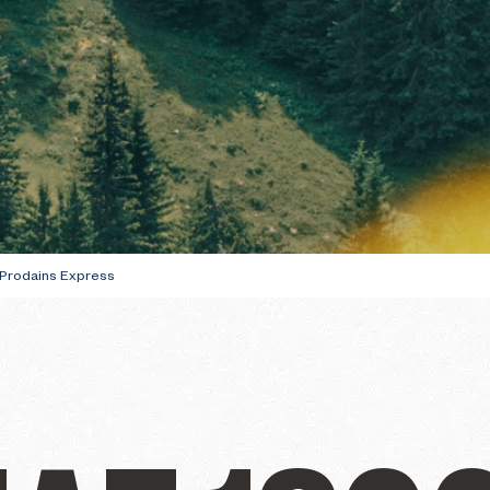
hoenwandelen
te bereiden
GIDS VOOR UW E
BEZOEK IN DE W
 Prodains Express