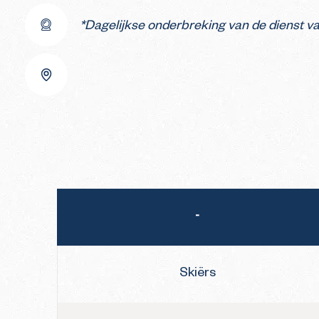
*Dagelijkse onderbreking van de dienst van
Winter Schema
Zomer Tarieven
Winter Tarieven
-
Skiërs