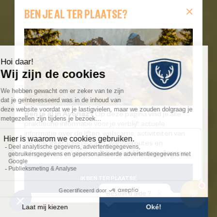
BEN JE AL TER PLAATSE?
Ben je al in Avoriaz?
Op deze pagina vind je alle
praktische informatie voor je verblijf: actuele
informatie over de liften, webcams, activiteiten van
de dag, interactieve kaart, wandelroutes en
informatie over de pendelbussen Morzine–Avoriaz.
IK BEN TER PLAATSE
💬
×
Besoin d'aide ?