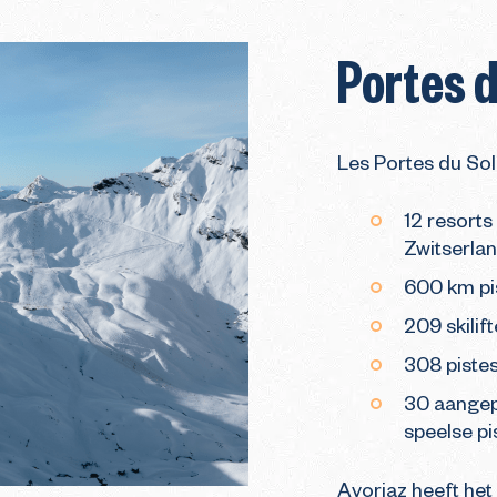
Portes d
Les Portes du Sole
12 resorts
Zwitserla
600 km pis
209 skilif
308 piste
30 aangep
speelse pi
Avoriaz heeft het 