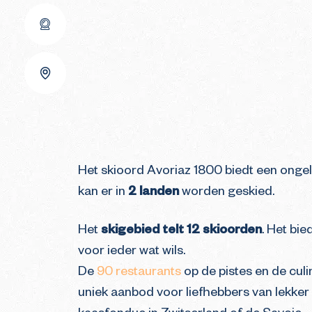
Info
Online kopen
Blog
Blog
Toegang tot Portes du
Soleil
Het skioord Avoriaz 1800 biedt een ongelo
kan er in
2 landen
worden geskied.
Het
skigebied telt 12 skioorden
. Het bie
voor ieder wat wils.
De
90 restaurants
op de pistes en de culin
uniek aanbod voor liefhebbers van lekker 