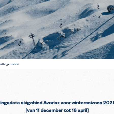
hoenwandelen
te bereiden
GIDS VOOR UW E
BEZOEK IN DE W
lattegronden
itingsdata skigebied Avoriaz voor winterseizoen 202
[van 11 december tot 18 april]