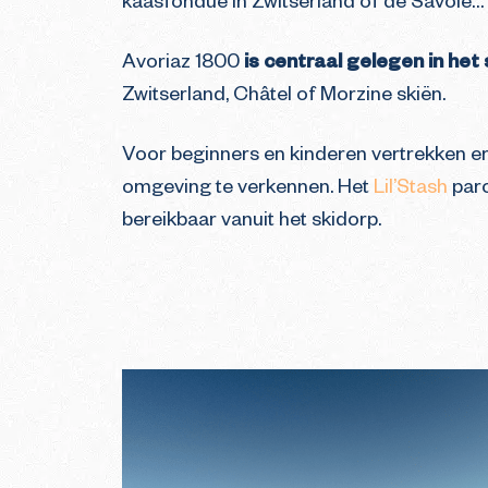
kaasfondue in Zwitserland of de Savoie…
Avoriaz 1800
is centraal gelegen in het
Zwitserland, Châtel of Morzine skiën.
Voor beginners en kinderen vertrekken er 
omgeving te verkennen. Het
Lil’Stash
parc
bereikbaar vanuit het skidorp.