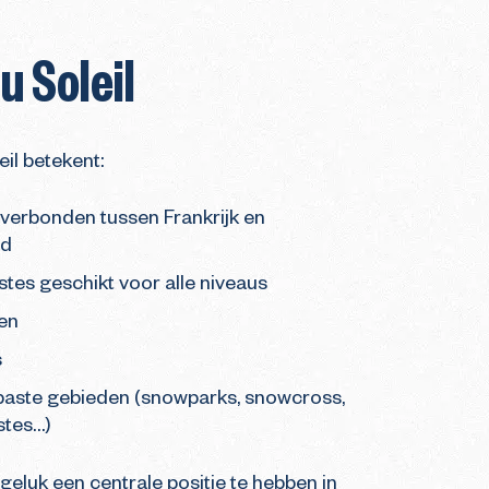
u Soleil
il betekent:
 verbonden tussen Frankrijk en
nd
tes geschikt voor alle niveaus
ten
s
aste gebieden (snowparks, snowcross,
stes…)
geluk een centrale positie te hebben in