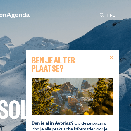
ten
Agenda
NL
BEN JE AL TER
heken
 VOOR
WEKELIJKS ACTIVITEITEN
WEKELIJKS ACTIVITEITEN
PLAATSE?
PARK
N
WANDELINGEN
PROGRAMMA
PROGRAMMA
ten
z
SOLEIL
n
 UW
N
KOOP UW SKIPASSEN
WANDELINGEN
ACTIVITEITEN
DEN
N
az
Ben je al in Avoriaz?
Op deze pagina
vind je alle praktische informatie voor je