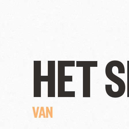
HET S
VAN