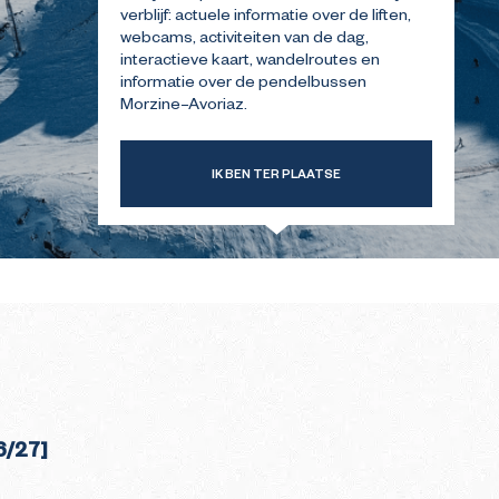
verblijf: actuele informatie over de liften,
webcams, activiteiten van de dag,
interactieve kaart, wandelroutes en
ERSTE
GIDS VOOR UW EERSTE
INTER
BEZOEK IN DE ZOMER
informatie over de pendelbussen
Morzine–Avoriaz.
IK BEN TER PLAATSE
6/27]