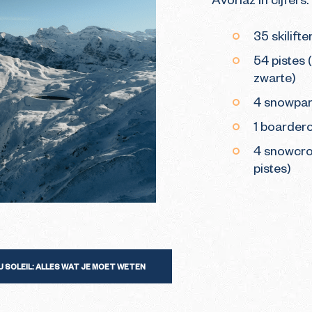
Avoriaz in cijfers:
35 skilifte
54 pistes 
zwarte)
4 snowpa
1 boarder
4 snowcro
pistes)
 SOLEIL: ALLES WAT JE MOET WETEN