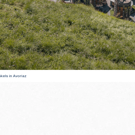
hoenwandelen
te bereiden
GIDS VOOR UW E
BEZOEK IN DE W
els in Avoriaz