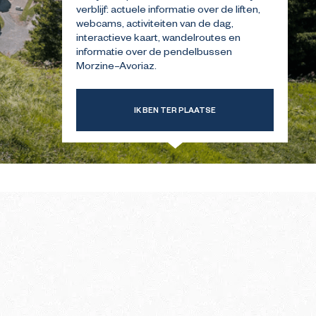
verblijf: actuele informatie over de liften,
webcams, activiteiten van de dag,
interactieve kaart, wandelroutes en
ERSTE
GIDS VOOR UW EERSTE
INTER
BEZOEK IN DE ZOMER
informatie over de pendelbussen
Morzine–Avoriaz.
IK BEN TER PLAATSE