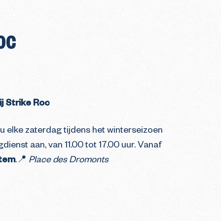
oc
j Strike Roc
nu elke zaterdag tijdens het winterseizoen
ienst aan, van 11.00 tot 17.00 uur. Vanaf
item
.📍
Place des Dromonts