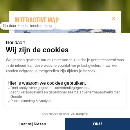
INTERACTIVE MAP
Vind je MTB-routes en alle fietsdiensten op onze
interactieve kaart en ontdek de beste paden dankzij
geolocatie.
THE MAP
💬
×
Besoin d'aide ?