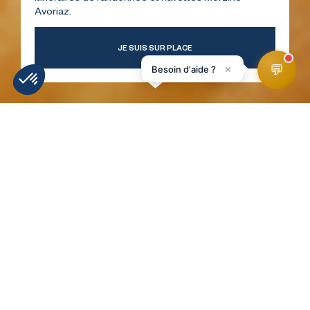
Avoriaz.
JE SUIS SUR PLACE
💬
×
Besoin d'aide ?
WEATHER
SLOPES
WEBCAMS
ACCESS
FORECAST
HomePage
Le Fournil de Cannelle Bakery
RETOUR À LA LISTE !