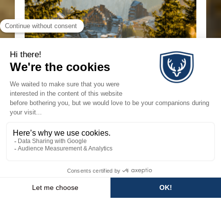
Vous êtes sur place ?
Retrouvez sur cette page
toutes les informations indispensables pour votre
séjour : remontées mécaniques en temps réel,
webcams, animations du jour, carte interactive,
itinéraires de randonnée et navettes Morzine–
Avoriaz.
JE SUIS SUR PLACE
💬
×
Besoin d'aide ?
WEATHER