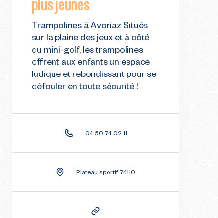
plus jeunes
Trampolines à Avoriaz Situés
TRE
GUIDE POUR VOTRE
ER
PREMIÈRE ÉTÉ
sur la plaine des jeux et à côté
du mini-golf, les trampolines
offrent aux enfants un espace
ludique et rebondissant pour se
défouler en toute sécurité !
04 50 74 02 11
Plateau sportif 74110