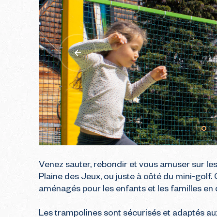
Plans du domaine
Balades et
JE RÉSERVE MON
Roulez en 
Nos lacs et cascades
LOGEMENT
skiable
Plan des pistes VTT
Nos activités Hiver
LES PORTE
Guide pratique à
Avoriaz
Venez sauter, rebondir et vous amuser sur les 
Plaine des Jeux, ou juste à côté du mini-golf
aménagés pour les enfants et les familles en q
Les trampolines sont sécurisés et adaptés aux 