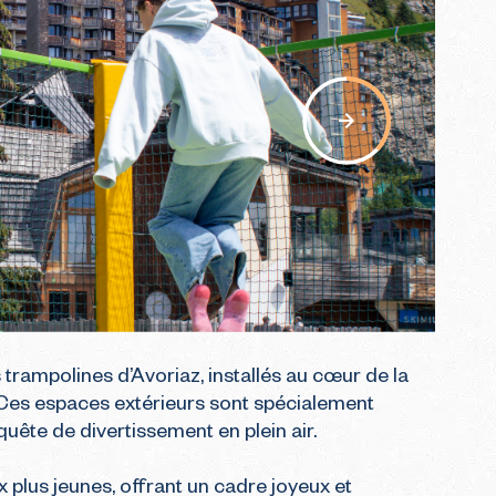
 raquettes
Practice
sécurité
pour préparer son
École de golf
voyage à Avoriaz
LA CARTE INTERACTIVE
GUIDE POUR VO
S DU SOLEIL
EXPLORE AVORIAZ
PREMIÈRE HIV
nav
trampolines d’Avoriaz, installés au cœur de la 
. Ces espaces extérieurs sont spécialement 
uête de divertissement en plein air.

plus jeunes, offrant un cadre joyeux et 