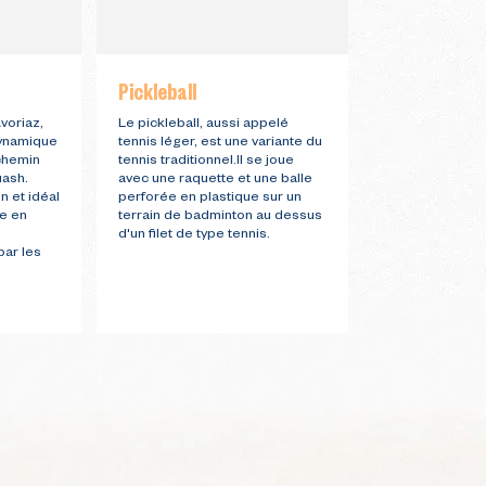
Pickleball
Ventriglisse
voriaz,
Le pickleball, aussi appelé
Lancez-vous da
dynamique
tennis léger, est une variante du
ventriglisse go
-chemin
tennis traditionnel.Il se joue
mètres depuis l
uash.
avec une raquette et une balle
piste des drom
n et idéal
perforée en plastique sur un
Rafraîchissemen
ue en
terrain de badminton au dessus
d'un filet de type tennis.
par les