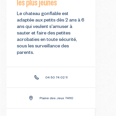
les plus jeunes
Le chateau gonflable est
TRE
GUIDE POUR VOTRE
ER
PREMIÈRE ÉTÉ
adaptée aux petits dès 2 ans à 6
ans qui veulent s'amuser à
sauter et faire des petites
acrobaties en toute sécurité,
sous les surveillance des
parents.
04 50 74 02 11
Plaine des Jeux 74110