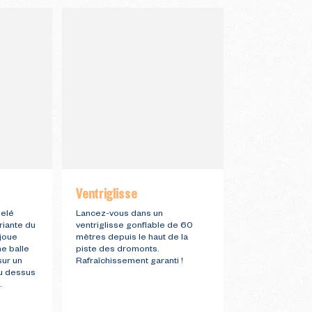
Ventriglisse
Slackline
pelé
Lancez-vous dans un
La slackline ou 
riante du
ventriglisse gonflable de 60
pratique sporti
 joue
mètres depuis le haut de la
au funambulism
ne balle
piste des dromonts.
progresser en é
sur un
Rafraîchissement garanti !
sangle tendue 
au dessus
poteaux.
.