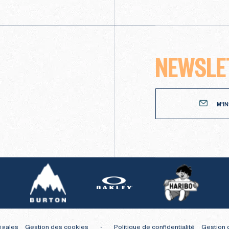
NEWSLE
Newsletter
M'I
Burton
Haribo
Oakley
égales
Gestion des cookies
Politique de confidentialité
Gestion 