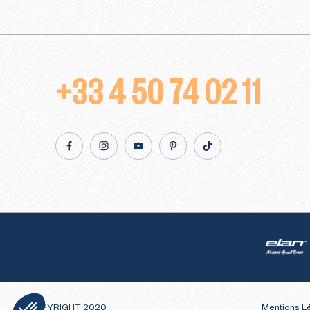
+33 4 50 74 02 11
Facebook
Instagram
Youtube
Pinterest
TikTok
Elan
COPYRIGHT 2020
Mentions L