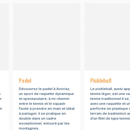
Padel
Pickleball
e
Découvrez le padel à Avoriaz,
Le pickleball, aussi ap
n
un sport de raquette dynamique
tennis léger, est une va
e
et spectaculaire, à mi-chemin
tennis traditionnel.Il se
entre le tennis et le squash.
avec une raquette et u
on
Facile à prendre en main et idéal
perforée en plastique 
à partager, il se pratique en
terrain de badminton 
double dans un cadre
d'un filet de type tennis
exceptionnel, entouré par les
montagnes.