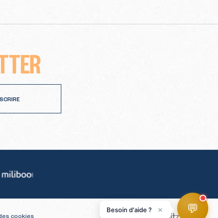
TTER
NSCRIRE
Miliboo
💬
×
Besoin d'aide ?
des cookies