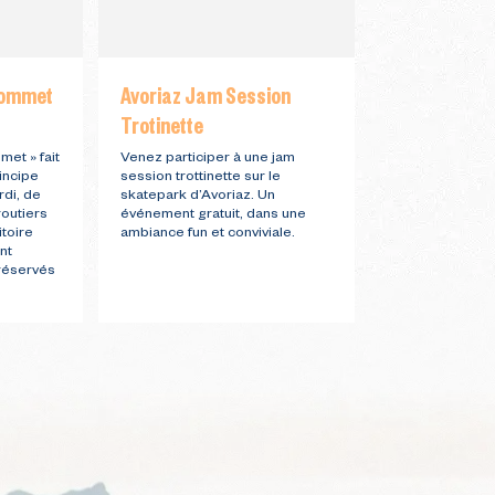
sommet
Avoriaz Jam Session
Avoriaz Bike
Trotinette
Une grande jou
VTT pour toute l
et » fait
Venez participer à une jam
équipe, venez t
incipe
session trottinette sur le
agilité, votre éq
rdi, de
skatepark d’Avoriaz. Un
des challenges 
routiers
événement gratuit, dans une
la station d’Avor
toire
ambiance fun et conviviale.
nt
 réservés