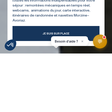
toutes les informations indispensables pour votre
séjour : remontées mécaniques en temps réel,
webcams, animations du jour, carte interactive,
itinéraires de randonnée et navettes Morzine–
Avoriaz.
JE SUIS SUR PLACE
💬
×
Besoin d'aide ?
MÉTÉO
INFOS PISTES
WEBCAMS
ACCÉS
HomePage
A Day for Jake