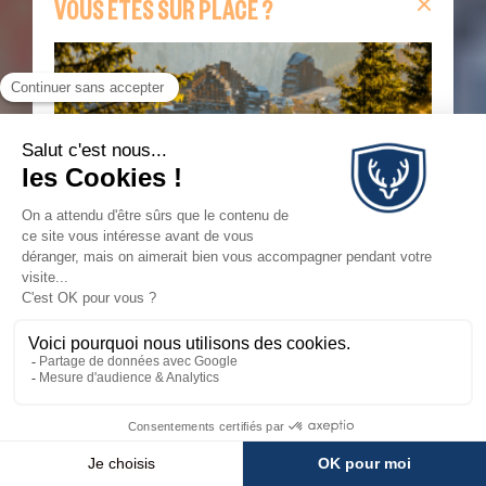
VOUS ÊTES SUR PLACE ?
Vous êtes sur place ?
Retrouvez sur cette page
toutes les informations indispensables pour votre
séjour : remontées mécaniques en temps réel,
webcams, animations du jour, carte interactive,
itinéraires de randonnée et navettes Morzine–
Avoriaz.
JE SUIS SUR PLACE
💬
×
Besoin d'aide ?