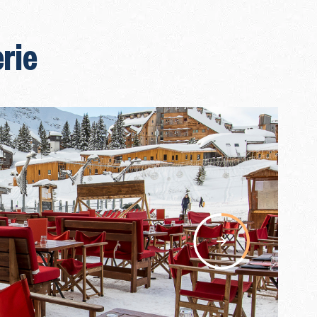
rie
nav