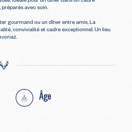
viale, idéale pour un dîner dans un cadre 
 préparés avec soin.

ter gourmand ou un dîner entre amis, La 
lité, convivialité et cadre exceptionnel. Un lieu 
Avoriaz.
Âge