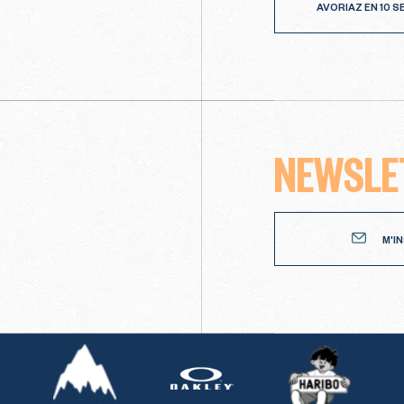
AVORIAZ EN 10 
NEWSLE
Newsletter
M'I
Burton
Haribo
Oakley