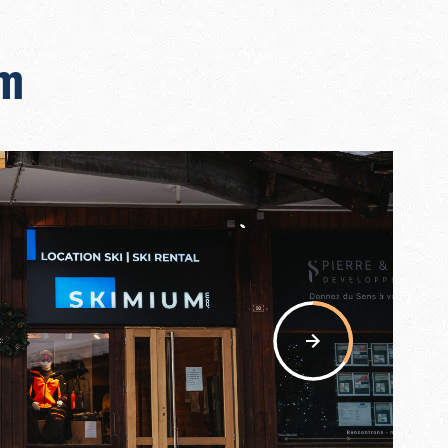
um
nav