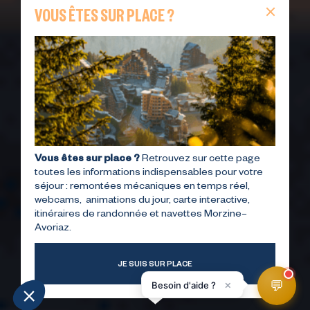
VOUS ÊTES SUR PLACE ?
Vous êtes sur place ?
Retrouvez sur cette page
toutes les informations indispensables pour votre
séjour : remontées mécaniques en temps réel,
webcams, animations du jour, carte interactive,
itinéraires de randonnée et navettes Morzine–
Avoriaz.
JE SUIS SUR PLACE
💬
×
Besoin d'aide ?