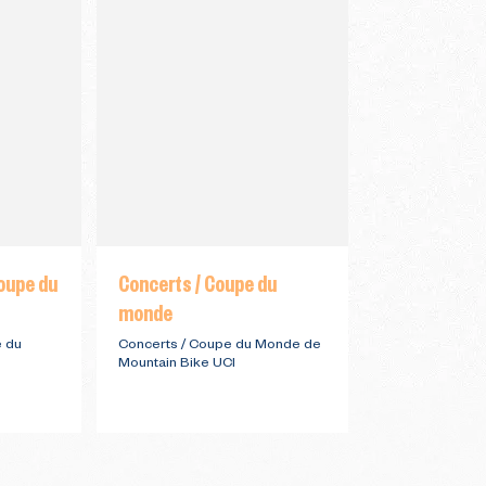
oupe du
Concerts / Coupe du
Shimano Tes
monde
Shimano test /
de Mountain Bi
e du
Concerts / Coupe du Monde de
Mountain Bike UCI