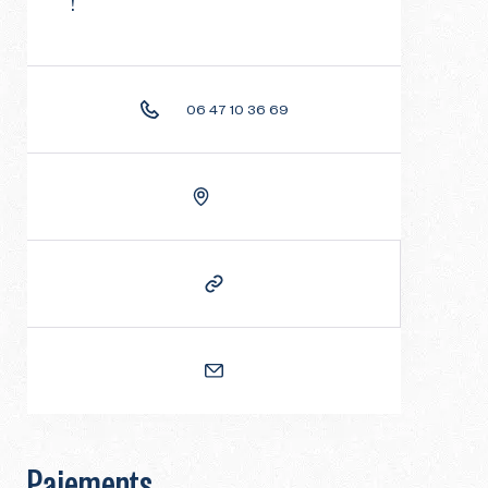
!
06 47 10 36 69
Paiements