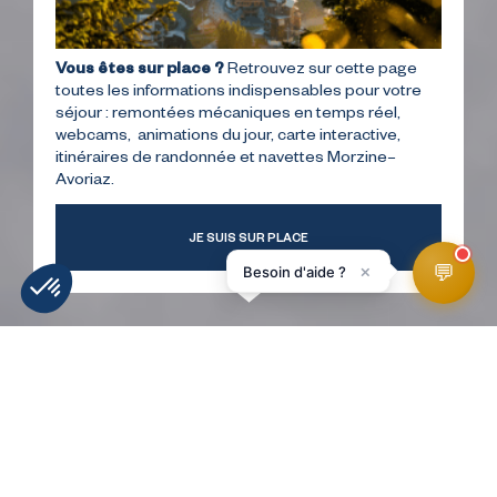
Vous êtes sur place ?
Retrouvez sur cette page
toutes les informations indispensables pour votre
séjour : remontées mécaniques en temps réel,
webcams, animations du jour, carte interactive,
itinéraires de randonnée et navettes Morzine–
Avoriaz.
JE SUIS SUR PLACE
💬
×
Besoin d'aide ?
MÉTÉO
INFOS PISTES
WEBCAMS
ACCÉS
HomePage
5th Element ski school