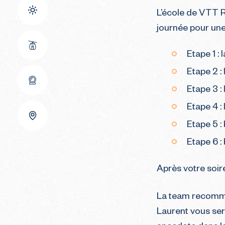
L’école de VTT R
journée pour une
Etape 1 :
Etape 2 :
Etape 3 :
Etape 4 :
Etape 5 :
Etape 6 :
Après votre soir
La team recomma
Laurent vous ser