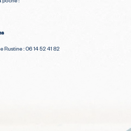
 poche !
ns
e Rustine : 06 14 52 41 82​