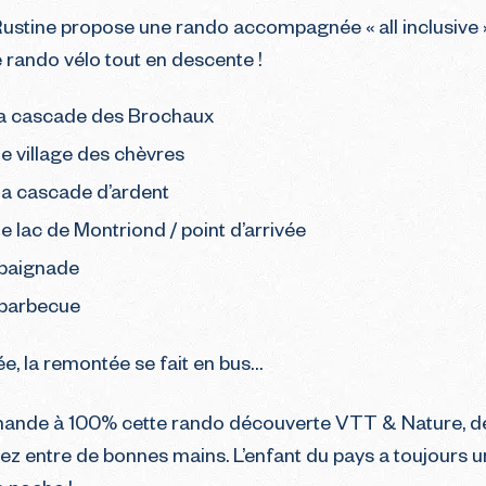
ustine propose une rando accompagnée « all inclusive »
 rando vélo tout en descente !
 la cascade des Brochaux
 le village des chèvres
 la cascade d’ardent
 le lac de Montriond / point d’arrivée
 baignade
 barbecue
ée, la remontée se fait en bus…
nde à 100% cette rando découverte VTT & Nature, de
ez entre de bonnes mains. L’enfant du pays a toujours 