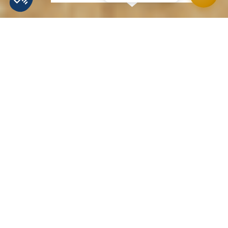
MÉTÉO
INFOS PISTES
WEBCAMS
ACCÉS
HomePage
Le team Santa Cruz ouvre Chill Con Carne