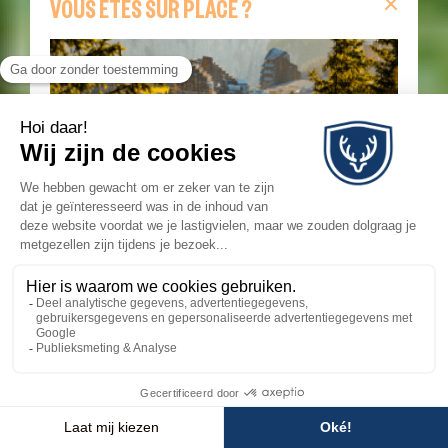
VOUS ÊTES SUR PLACE ?
Vous êtes sur place ?
Retrouvez sur cette page
toutes les informations indispensables pour votre
séjour : remontées mécaniques en temps réel,
webcams, animations du jour, carte interactive,
itinéraires de randonnée et navettes Morzine–
Avoriaz.
JE SUIS SUR PLACE
💬
×
Besoin d'aide ?