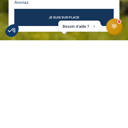
Avoriaz.
JE SUIS SUR PLACE
💬
×
Besoin d'aide ?
INFORMATIE
WEERBERICHT
WEBCAMS
LIGGING
SKIPISTES
HomePage
Airbag MTB
RETOUR À LA LISTE !