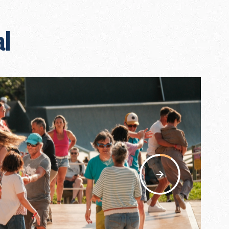
al
nav