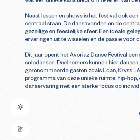
wat een unieke kans biedt om te leren van de b
Naast lessen en shows is het festival ook ee
centraal staan. De dansavonden en de centra
gezellige en feestelijke sfeer. Een ideale gel
ervaringen uit te wisselen en de passie voor da
Dit jaar opent het Avoriaz Danse Festival een 
solodansen. Deelnemers kunnen hier dansen 
gerenommeerde gasten zoals Loan, Kryss Léo,
programma van deze unieke ruimte: hip-hop, c
danservaring met een sterke focus op individ