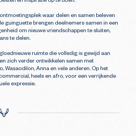
esten en inspiratie op te doen.

n ontmoetingsplek waar delen en samen beleven 
le guinguette brengen deelnemers samen in een 
egenheid om nieuwe vriendschappen te sluiten, 
ns te delen.

gloednieuwe ruimte die volledig is gewijd aan 
en zich verder ontwikkelen samen met 
 Wasaodilon, Anna en vele anderen. Op het 
ommercial, heels en afro, voor een verrijkende 
uele expressie.