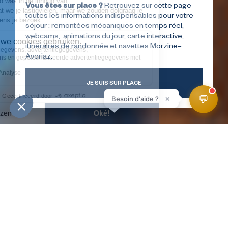
Vous êtes sur place ?
Retrouvez sur cette page
toutes les informations indispensables pour votre
séjour : remontées mécaniques en temps réel,
webcams, animations du jour, carte interactive,
itinéraires de randonnée et navettes Morzine–
Avoriaz.
JE SUIS SUR PLACE
💬
×
Besoin d'aide ?
INFORMATIE
WEERBERICHT
WEBCAMS
LIGGING
SKIPISTES
HomePage
Ambachtsfeest in juli