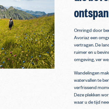
ontspan
Omringd door ber
Avoriaz een omgev
vertragen. De la
ruimer en u bevin
omgeving, ver weg
Wandelingen mak
watervallen te ber
verfrissend momen
Deze plekken wor
waar u de tijd ne