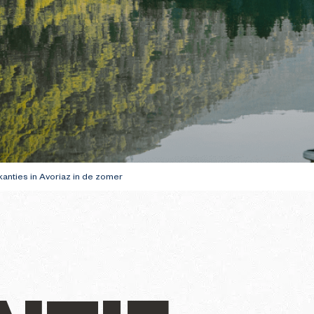
hoenwandelen
te bereiden
GIDS VOOR UW E
BEZOEK IN DE W
nties in Avoriaz in de zomer