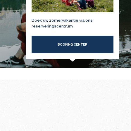
ERSTE
GIDS VOOR UW EERSTE
Boek uw zomervakantie via ons
INTER
BEZOEK IN DE ZOMER
reserveringscentrum
BOOKING CENTER