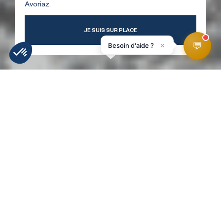
Avoriaz.
JE SUIS SUR PLACE
💬
×
Besoin d'aide ?
INFORMATIE
WEERBERICHT
WEBCAMS
LIGGING
SKIPISTES
HomePage
Winkel Top Ski Avoriaz
RETOUR À LA LISTE !