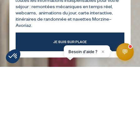
toutes les informations indispensables pour votre
séjour : remontées mécaniques en temps réel,
webcams, animations du jour, carte interactive,
itinéraires de randonnée et navettes Morzine–
Avoriaz.
JE SUIS SUR PLACE
💬
×
Besoin d'aide ?
INFORMATIE
WEERBERICHT
WEBCAMS
LIGGING
SKIPISTES
HomePage
Winkel Skifun