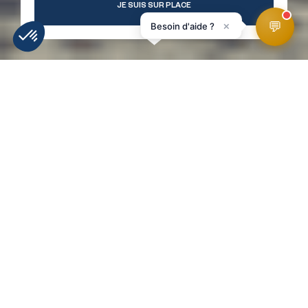
JE SUIS SUR PLACE
💬
×
Besoin d'aide ?
INFORMATIE
WEERBERICHT
WEBCAMS
LIGGING
SKIPISTES
HomePage
Unlimited Folie
RETOUR À LA LISTE !