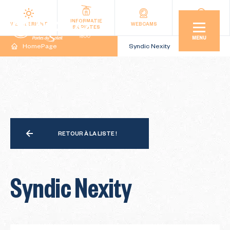
INFORMATIE
WEERBERICHT
WEBCAMS
LIGGING
SKIPISTES
MENU
HomePage
Syndic Nexity
RETOUR À LA LISTE !
Syndic Nexity