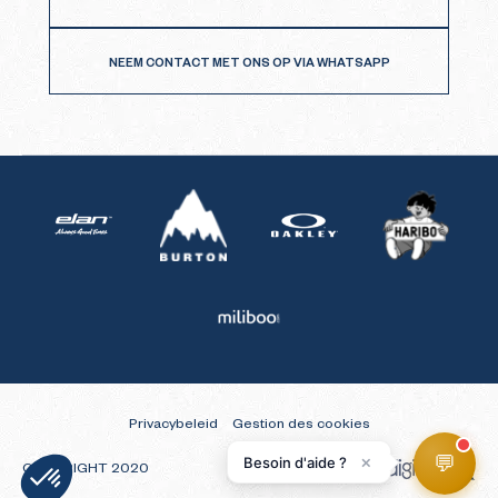
NEEM CONTACT MET ONS OP VIA WHATSAPP
Burton
Haribo
Elan
Oakley
Miliboo
Privacybeleid
Gestion des cookies
💬
×
Besoin d'aide ?
COPYRIGHT 2020
Akaru