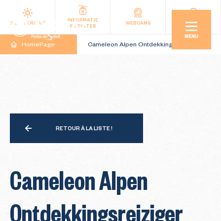
INFORMATIE
WEERBERICHT
WEBCAMS
LIGGING
SKIPISTES
MENU
HomePage
Cameleon Alpen Ontdekkingsreiziger
RETOUR À LA LISTE !
Cameleon Alpen
Ontdekkingsreiziger