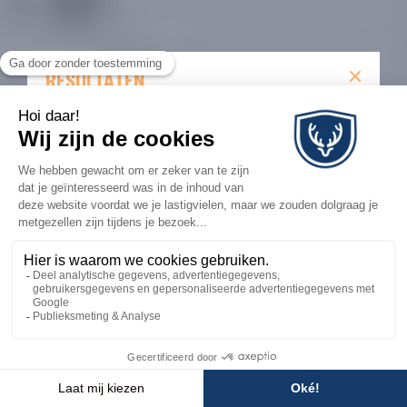
RESULTATEN
Alle resultaten van de Burton Mystery Series 2025 in
Avoriaz!
RESULTATEN
💬
×
Besoin d'aide ?