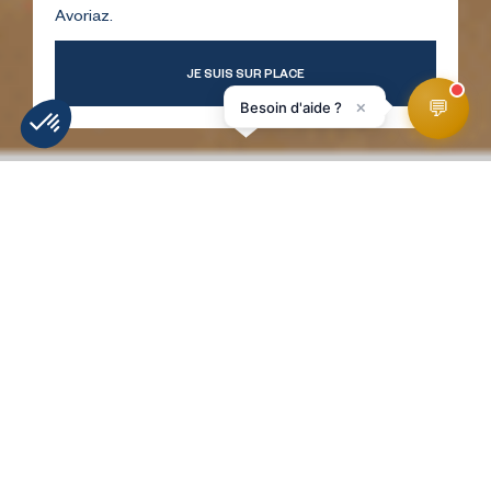
Avoriaz.
JE SUIS SUR PLACE
💬
×
Besoin d'aide ?
INFORMATIE
WEERBERICHT
WEBCAMS
LIGGING
SKIPISTES
HomePage
Baud Chausseur
RETOUR À LA LISTE !