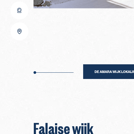
Amara
Falaise
Crozats
Festival
Snow
Ruches
DE AMARA WIJK LOKAL
Dromonts
Hauts-Forts
Falaise wijk