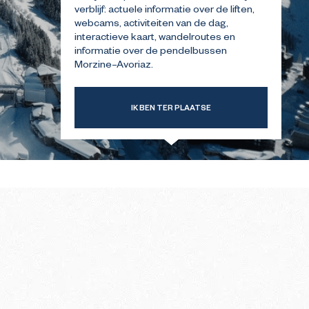
verblijf: actuele informatie over de liften,
webcams, activiteiten van de dag,
interactieve kaart, wandelroutes en
ERSTE
GIDS VOOR UW EERSTE
INTER
BEZOEK IN DE ZOMER
informatie over de pendelbussen
Morzine–Avoriaz.
IK BEN TER PLAATSE