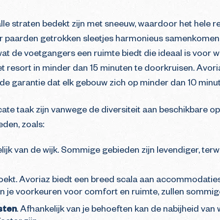
le straten bedekt zijn met sneeuw, waardoor het hele res
r paarden getrokken sleetjes harmonieus samenkomen. He
, wat de voetgangers een ruimte biedt die ideaal is voo
het resort in minder dan 15 minuten te doorkruisen. Avor
 de garantie dat elk gebouw zich op minder dan 10 minu
cate taak zijn vanwege de diversiteit aan beschikbare opt
den, zoals:
elijk van de wijk. Sommige gebieden zijn levendiger, terw
zoekt. Avoriaz biedt een breed scala aan accommodati
van je voorkeuren voor comfort en ruimte, zullen sommige
sten
. Afhankelijk van je behoeften kan de nabijheid van