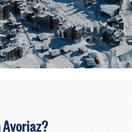
hoenwandelen
te bereiden
GIDS VOOR UW E
BEZOEK IN DE W
in Avoriaz?