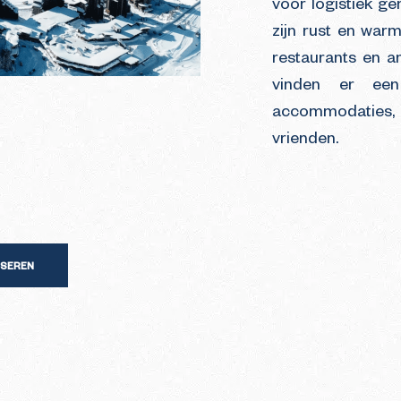
voor logistiek g
zijn rust en warme
restaurants en an
vinden er een
accommodaties,
vrienden.
LISEREN