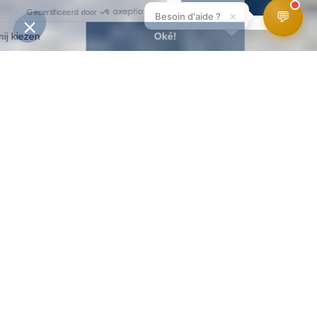
💬
×
Besoin d'aide ?
INFORMATIE
WEERBERICHT
WEBCAMS
LIGGING
SKIPISTES
HomePage
Blijf
Toegang en vervoer
Sledes en sneeuwmobielen
SLEDES EN
SNEEUWMOBIELEN