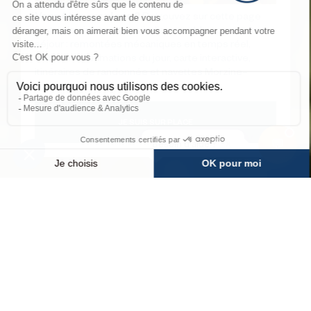
Vous êtes sur place ?
Retrouvez sur cette page
toutes les informations indispensables pour votre
séjour : remontées mécaniques en temps réel,
webcams, animations du jour, carte interactive,
itinéraires de randonnée et navettes Morzine–
Avoriaz.
JE SUIS SUR PLACE
💬
×
Besoin d'aide ?
MÉTÉO
INFOS PISTES
WEBCAMS
ACCÉS
HomePage
Découvrir
La station
Destination responsable