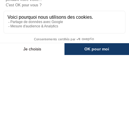
séjour : remontées mécaniques en temps réel,
webcams, animations du jour, carte interactive,
itinéraires de randonnée et navettes Morzine–
Avoriaz.
JE SUIS SUR PLACE
💬
×
Besoin d'aide ?
MÉTÉO
INFOS PISTES
WEBCAMS
ACCÉS
HomePage
Activités été
Lacs et Cascades
Lacs et cascades