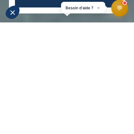
💬
×
Besoin d'aide ?
MÉTÉO
INFOS PISTES
WEBCAMS
ACCÉS
HomePage
Activités hiver
Freestyle / Freeride
Snowcross
FREERIDE
SKI / SNOW