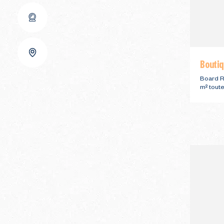
Boutiq
Board R
m² tout