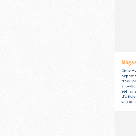
Magasi
Chez Av
expertis
d’équip
snowboa
été, ain
d’articl
vos bes