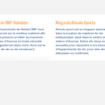
in CMP Skimium
Magasin Absolu Sports
fessionnels de Netski.CMP vous
Absolu sport est un magasin spécia
eront sur le meilleur matériel afin
dans la location de matériel de ski
s puissiez profiter au maximum
indépendant, situé dans le centre d
es d'Avoriaz en toute sécurité.
station d'Avoriaz. Notre ski-shop v
 guideront dans votre choix sur le
accueille pour répondre à vos beso
l de ski ou de snowboard.
d'équipements de ski, pour des ski
débutants ou confirmés.