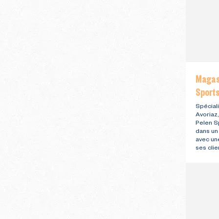
Magasi
Sport
Spéciali
Avoriaz
Pelen S
dans un
avec un
ses clie