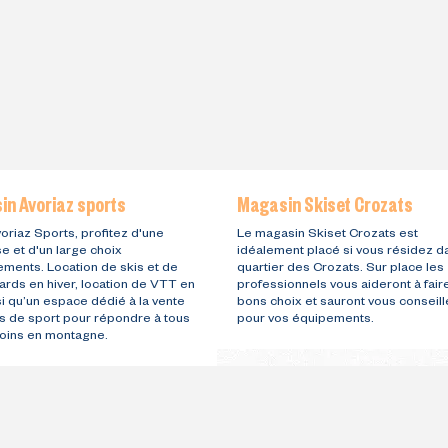
n Avoriaz sports
Magasin Skiset Crozats
oriaz Sports, profitez d'une
Le magasin Skiset Crozats est
e et d'un large choix
idéalement placé si vous résidez d
ements. Location de skis et de
quartier des Crozats. Sur place les
rds en hiver, location de VTT en
professionnels vous aideront à fair
si qu’un espace dédié à la vente
bons choix et sauront vous conseill
es de sport pour répondre à tous
pour vos équipements.
oins en montagne.